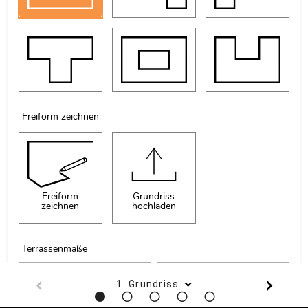
Freiform zeichnen
Freiform
Grundriss
zeichnen
hochladen
Terrassenmaße
A-B:
mm
B-C:
mm
1. Grundriss